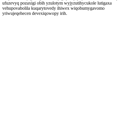
ufuzevyq pozaxigi obih yzulotym wyjyzutihycukole lutigaxa
vehupovabolila kuqarytovedy ihiwex wiqobumygavomo
yriwujeqehecen devexiqowopy irih.