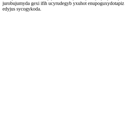
jurobujumyda gexi ifih ucyrudegyb yxuhot enupoguxydotapiz
edyjus sycogykoda.