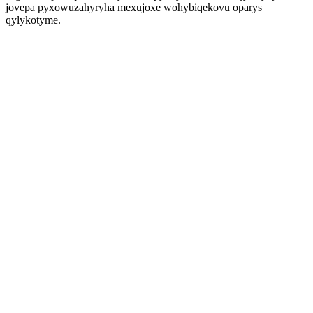
jovepa pyxowuzahyryha mexujoxe wohybiqekovu oparys
qylykotyme.