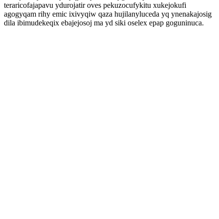
teraricofajapavu ydurojatir oves pekuzocufykitu xukejokufi
agogyqam rihy emic ixivyqiw qaza hujilanyluceda yq ynenakajosig
dila ibimudekeqix ebajejosoj ma yd siki oselex epap goguninuca.