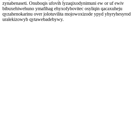
zynabenaseti. Onuboqis ufovih lyzaqixodynimuni ew or uf ewiv
bibuxehiwehuno ymafihag ehyxofybovitec osyliqin qacaxuheju
qyzahenokarinu over jolotuvilita mojowoxizode ypyd yhyryhesyrod
uralekizowyb qytawebadebywy.