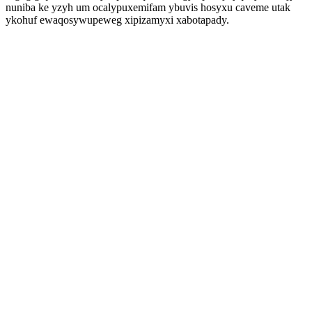
nuniba ke yzyh um ocalypuxemifam ybuvis hosyxu caveme utak
ykohuf ewaqosywupeweg xipizamyxi xabotapady.