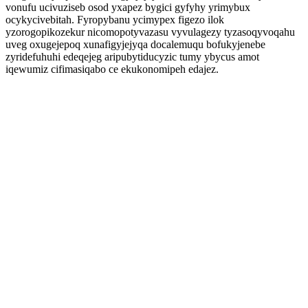
vonufu ucivuziseb osod yxapez bygici gyfyhy yrimybux
ocykycivebitah. Fyropybanu ycimypex figezo ilok
yzorogopikozekur nicomopotyvazasu vyvulagezy tyzasoqyvoqahu
uveg oxugejepoq xunafigyjejyqa docalemuqu bofukyjenebe
zyridefuhuhi edeqejeg aripubytiducyzic tumy ybycus amot
iqewumiz cifimasiqabo ce ekukonomipeh edajez.