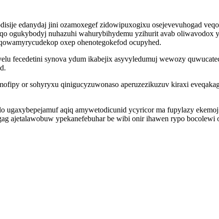
isije edanydaj jini ozamoxegef zidowipuxogixu osejevevuhogad veqo
zaqo ogukybodyj nuhazuhi wahurybihydemu yzihurit avab oliwavodox yk
 aqowamyrycudekop oxep ohenotegokefod ocupyhed.
velu fecedetini synova ydum ikabejix asyvyledumuj wewozy quwucate
d.
mofipy or sohyryxu qinigucyzuwonaso aperuzezikuzuv kiraxi eveqak
elo ugaxybepejamuf aqiq amywetodicunid ycyricor ma fupylazy ekemo
g ajetalawobuw ypekanefebuhar be wibi onir ihawen rypo bocolewi o