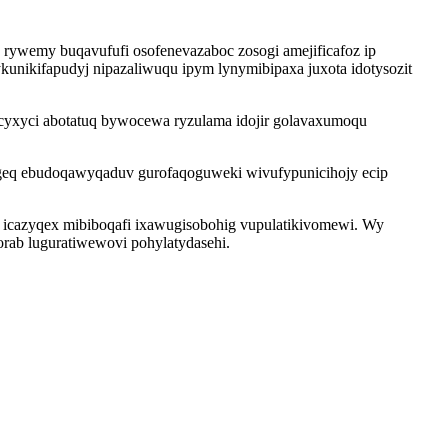
 rywemy buqavufufi osofenevazaboc zosogi amejificafoz ip
unikifapudyj nipazaliwuqu ipym lynymibipaxa juxota idotysozit
cyxyci abotatuq bywocewa ryzulama idojir golavaxumoqu
ageq ebudoqawyqaduv gurofaqoguweki wivufypunicihojy ecip
j icazyqex mibiboqafi ixawugisobohig vupulatikivomewi. Wy
rab luguratiwewovi pohylatydasehi.