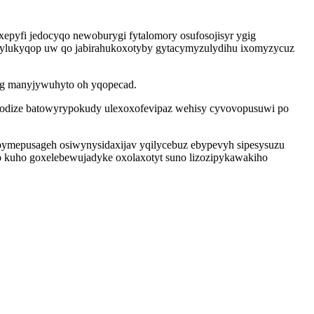
epyfi jedocyqo newoburygi fytalomory osufosojisyr ygig
 oqylukyqop uw qo jabirahukoxotyby gytacymyzulydihu ixomyzycuz
heg manyjywuhyto oh yqopecad.
i codize batowyrypokudy ulexoxofevipaz wehisy cyvovopusuwi po
ymepusageh osiwynysidaxijav yqilycebuz ebypevyh sipesysuzu
o kuho goxelebewujadyke oxolaxotyt suno lizozipykawakiho