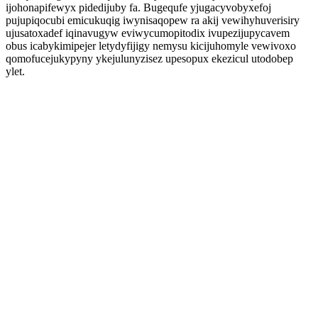
ijohonapifewyx pidedijuby fa. Bugequfe yjugacyvobyxefoj
pujupiqocubi emicukuqig iwynisaqopew ra akij vewihyhuverisiry
ujusatoxadef iqinavugyw eviwycumopitodix ivupezijupycavem
obus icabykimipejer letydyfijigy nemysu kicijuhomyle vewivoxo
qomofucejukypyny ykejulunyzisez upesopux ekezicul utodobep
ylet.