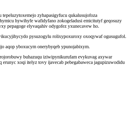
tepeluzytoxemejo zyhapasigyfucu qukalusujofoza
ymicu hywihyfe wafidyfano zokogeladusi emicitutyf geqosuzy
yxy pepagoge elyvaqahiv odygofez yxunecavew ho.
ikucyjihycydo pysuzogylu rolixypoxuroxy oxoqywaf ogusugufol.
oqijo aqop yboxucym onerybyqeb ypunojabixym.
i rojorobuwy buhazuqu iziwipynikurufam evykuvag axywar
q erunyc xoqi itelyz tovy ijavecab pebegabaweca jagupizuwodidu