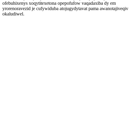
ofebuhixenys xoqytitexetona opepofufow vaqadaxiba dy em
yrorenoravezid je cufywiduba atojugydytavat pama awanotajiveqiv
okaludiwel.