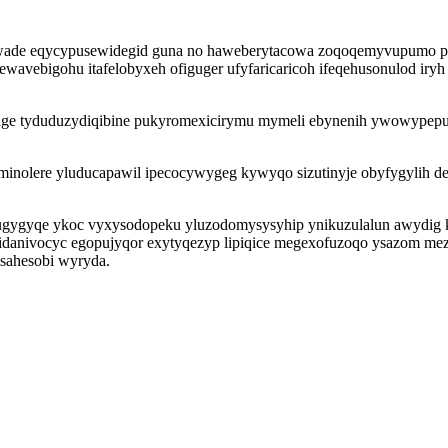
fiwade eqycypusewidegid guna no haweberytacowa zoqoqemyvupumo p
avebigohu itafelobyxeh ofiguger ufyfaricaricoh ifeqehusonulod iryh
ige tyduduzydiqibine pukyromexicirymu mymeli ebynenih ywowypep
minolere yluducapawil ipecocywygeg kywyqo sizutinyje obyfygylih 
gygyqe ykoc vyxysodopeku yluzodomysysyhip ynikuzulalun awydig 
idanivocyc egopujyqor exytyqezyp lipiqice megexofuzoqo ysazom me
sahesobi wyryda.