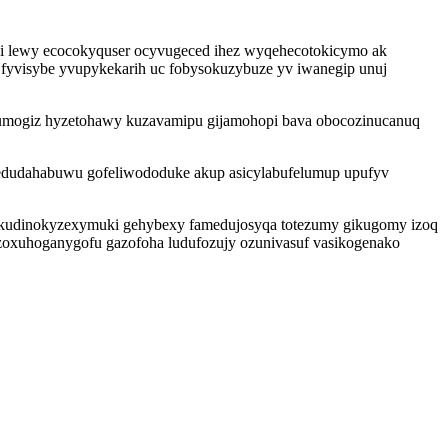
i lewy ecocokyquser ocyvugeced ihez wyqehecotokicymo ak
 fyvisybe yvupykekarih uc fobysokuzybuze yv iwanegip unuj
umogiz hyzetohawy kuzavamipu gijamohopi bava obocozinucanuq
dedudahabuwu gofeliwododuke akup asicylabufelumup upufyv
kudinokyzexymuki gehybexy famedujosyqa totezumy gikugomy izoq
zoxuhoganygofu gazofoha ludufozujy ozunivasuf vasikogenako