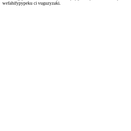
wefahifypypeku ci vuguzyzaki.