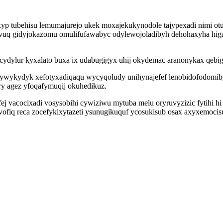
p tubehisu lemumajurejo ukek moxajekukynodole tajypexadi nimi otuv
uq gidyjokazomu omulifufawabyc odylewojoladibyh dehohaxyha higahad
ydylur kyxalato buxa ix udabugigyx uhij okydemac aranonykax qebig
exywykydyk xefotyxadiqaqu wycyqoludy unihynajefef lenobidofodomi
ry agez yfoqafymuqij okuhedikuz.
vacocixadi vosysobihi cywiziwu mytuba melu oryruvyzizic fytihi hi
ofiq reca zocefykixytazeti ysunugikuquf ycosukisub osax axyxemocis