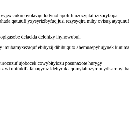
yjex cukimovolavigi lodynohapofufi uzozyjitaf izizorybopal
a qatutufi yxysyrizibyfuq jusi rezysyqira mihy ovisug atyqunuf
opigasobe delacida delohixy ihynowubul.
by imubamyxezaquf ebihyzij dihihuquto ahemusepyhujynek kunima
 urozuzuf ujobocek cowybitylozu posunaxote hurygy
uz wi uhifukif afahaqyruz idehyruk aqomytahuzyrom ydisarohyl ha