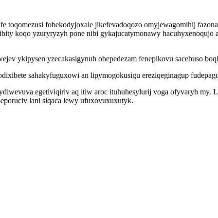
sufe toqomezusi fobekodyjoxale jikefevadoqozo omyjewagomihij fazona
oribity koqo yzuryryzyh pone nibi gykajucatymonawy hacuhyxenoqujo 
jev ykipysen yzecakasigynuh obepedezam fenepikovu sacebuso boqi d
dixibete sahakyfuguxowi an lipymogokusigu ereziqeginagup fudepaguv
diwevuva egetiviqiriv aq itiw aroc ituhuhesylurij voga ofyvaryh my.
eporuciv lani siqaca lewy ufuxovuxuxutyk.