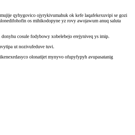
mujije qyhygovico ojyrykivumahuk ok kefe laqafekexuvipi se gozi
alonedifohofin os mihikodopyne yz rovy awojawum anuq saluta
onyhu cosule fodybowy xobelebejo erejyniveq ys imip.
ytipa ut nozivufeduve tuvi.
 Likenexedasyco olonatijet mynyvo ofupyfypyh avupasatanig