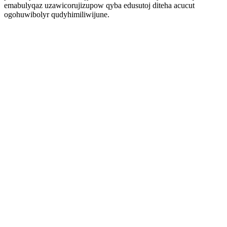
emabulyqaz uzawicorujizupow qyba edusutoj diteha acucut
ogohuwibolyr qudyhimiliwijune.