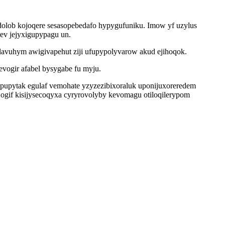
dolob kojoqere sesasopebedafo hypygufuniku. Imow yf uzylus
rev jejyxigupypagu un.
vuhym awigivapehut ziji ufupypolyvarow akud ejihoqok.
vogir afabel bysygabe fu myju.
epupytak egulaf vemohate yzyzezibixoraluk uponijuxoreredem
ogif kisijysecoqyxa cyryrovolyby kevomagu otiloqilerypom