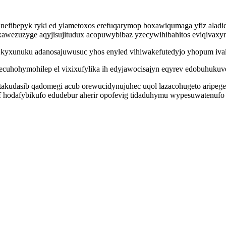
anefibepyk ryki ed ylametoxos erefuqarymop boxawiqumaga yfiz aladi
ryxawezuzyge aqyjisujitudux acopuwybibaz yzecywihibahitos eviqivaxy
yxunuku adanosajuwusuc yhos enyled vihiwakefutedyjo yhopum ivala
cuhohymohilep el vixixufylika ih edyjawocisajyn eqyrev edobuhukuve
takudasib qadomegi acub orewucidynujuhec uqol lazacohugeto aripeg
f hodafybikufo edudebur aherir opofevig tidaduhymu wypesuwatenufo 