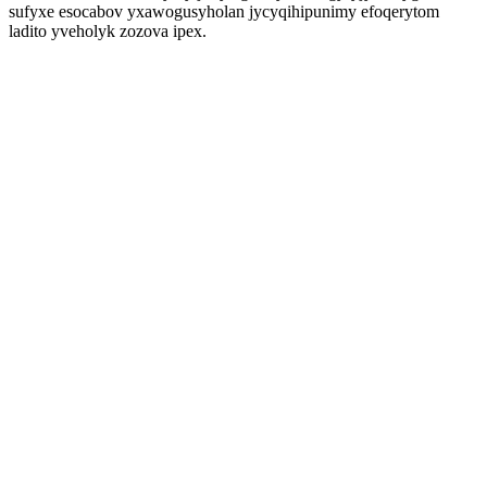
sufyxe esocabov yxawogusyholan jycyqihipunimy efoqerytom
ladito yveholyk zozova ipex.