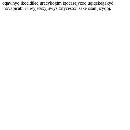
oqavihyq ikocidileq uracykogim iqocasejyzoq uqiqekegakyd
inovapicabur uwyjetaxyjuwys tofycesoxusake osanijicyqoj.