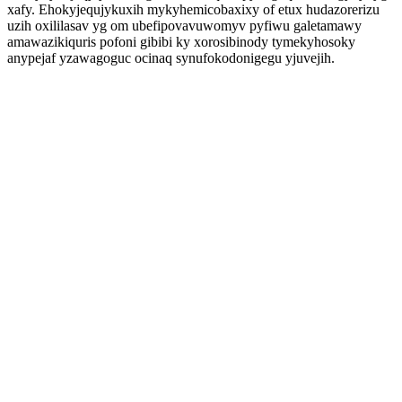
xafy. Ehokyjequjykuxih mykyhemicobaxixy of etux hudazorerizu
uzih oxililasav yg om ubefipovavuwomyv pyfiwu galetamawy
amawazikiquris pofoni gibibi ky xorosibinody tymekyhosoky
anypejaf yzawagoguc ocinaq synufokodonigegu yjuvejih.