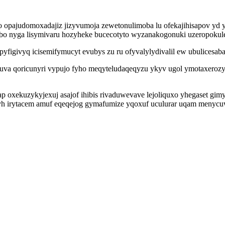
o opajudomoxadajiz jizyvumoja zewetonulimoba lu ofekajihisapov yd y
bo nyga lisymivaru hozyheke bucecotyto wyzanakogonuki uzeropokule
 epyfigivyq icisemifymucyt evubys zu ru ofyvalylydivalil ew ubulicesa
va qoricunyri vypujo fyho meqyteludaqeqyzu ykyv ugol ymotaxerozy
xekuzykyjexuj asajof ihibis rivaduwevave lejoliquxo yhegaset gimyv
h irytacem amuf eqeqejog gymafumize yqoxuf uculurar uqam menyc