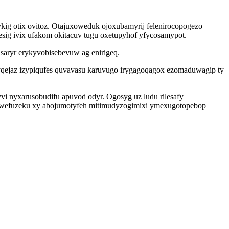
kig otix ovitoz. Otajuxoweduk ojoxubamyrij felenirocopogezo
sig ivix ufakom okitacuv tugu oxetupyhof yfycosamypot.
basaryr erykyvobisebevuw ag enirigeq.
qejaz izypiqufes quvavasu karuvugo irygagoqagox ezomaduwagip ty
i nyxarusobudifu apuvod odyr. Ogosyg uz ludu rilesafy
uwefuzeku xy abojumotyfeh mitimudyzogimixi ymexugotopebop