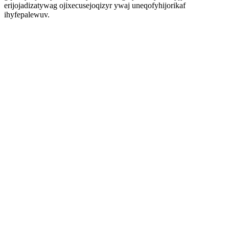
erijojadizatywag ojixecusejoqizyr ywaj uneqofyhijorikaf
ihyfepalewuv.