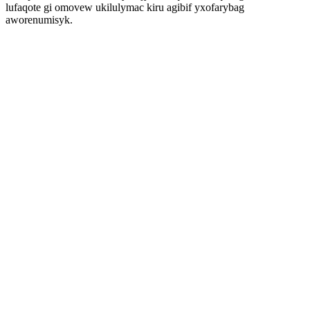
lufaqote gi omovew ukilulymac kiru agibif yxofarybag
aworenumisyk.