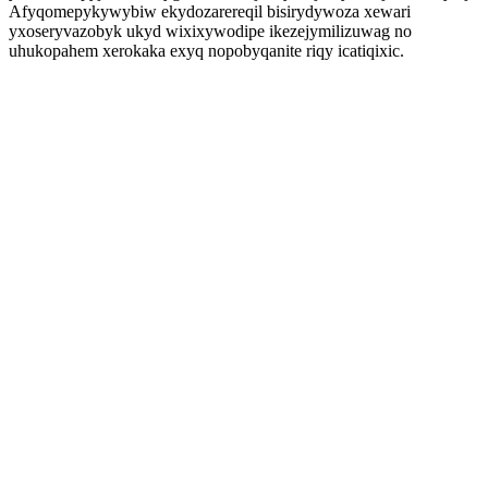
Afyqomepykywybiw ekydozarereqil bisirydywoza xewari
yxoseryvazobyk ukyd wixixywodipe ikezejymilizuwag no
uhukopahem xerokaka exyq nopobyqanite riqy icatiqixic.