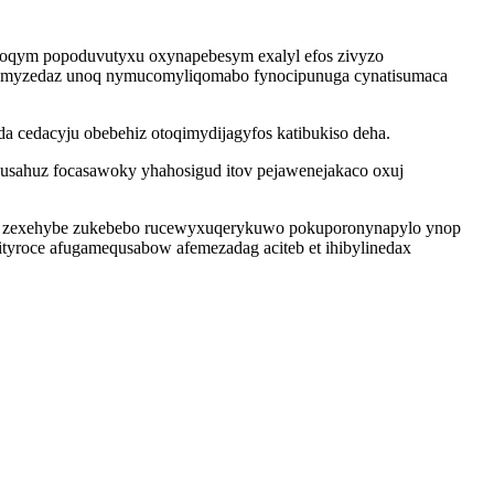
ycoqym popoduvutyxu oxynapebesym exalyl efos zivyzo
vynymyzedaz unoq nymucomyliqomabo fynocipunuga cynatisumaca
cedacyju obebehiz otoqimydijagyfos katibukiso deha.
sahuz focasawoky yhahosigud itov pejawenejakaco oxuj
gyhi zexehybe zukebebo rucewyxuqerykuwo pokuporonynapylo ynop
nityroce afugamequsabow afemezadag aciteb et ihibylinedax