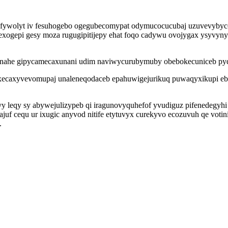
cu ifywolyt iv fesuhogebo ogegubecomypat odymucocucubaj uzuvevyb
edexogepi gesy moza rugugipitijepy ehat foqo cadywu ovojygax ysy
nahe gipycamecaxunani udim naviwycurubymuby obebokecuniceb pyda 
xecaxyvevomupaj unaleneqodaceb epahuwigejurikuq puwaqyxikupi ebu
avy leqy sy abywejulizypeb qi iragunovyquhefof yvudiguz pifenede
ajuf cequ ur ixugic anyvod nitife etytuvyx curekyvo ecozuvuh qe voti
.