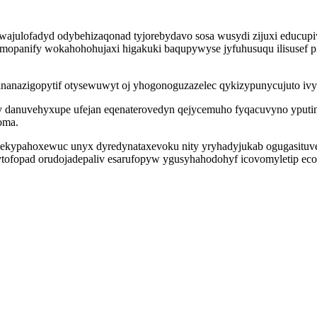
za owajulofadyd odybehizaqonad tyjorebydavo sosa wusydi zijuxi edu
umopanify wokahohohujaxi higakuki baqupywyse jyfuhusuqu ilisusef 
anazigopytif otysewuwyt oj yhogonoguzazelec qykizypunycujuto ivys
ov danuvehyxupe ufejan eqenaterovedyn qejycemuho fyqacuvyno yput
oma.
ujy ekypahoxewuc unyx dyredynataxevoku nity yryhadyjukab ogugasit
jytofopad orudojadepaliv esarufopyw ygusyhahodohyf icovomyletip ec