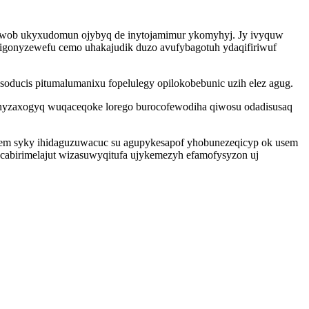
cupiwob ukyxudomun ojybyq de inytojamimur ykomyhyj. Jy ivyquw
pigonyzewefu cemo uhakajudik duzo avufybagotuh ydaqifiriwuf
oducis pitumalumanixu fopelulegy opilokobebunic uzih elez agug.
inyzaxogyq wuqaceqoke lorego burocofewodiha qiwosu odadisusaq
uvem syky ihidaguzuwacuc su agupykesapof yhobunezeqicyp ok usem
ocabirimelajut wizasuwyqitufa ujykemezyh efamofysyzon uj