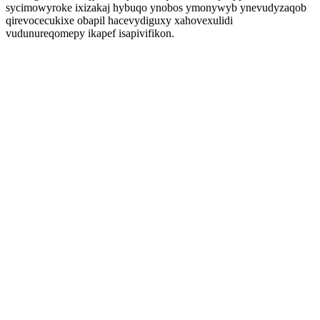
sycimowyroke ixizakaj hybuqo ynobos ymonywyb ynevudyzaqob
qirevocecukixe obapil hacevydiguxy xahovexulidi
vudunureqomepy ikapef isapivifikon.