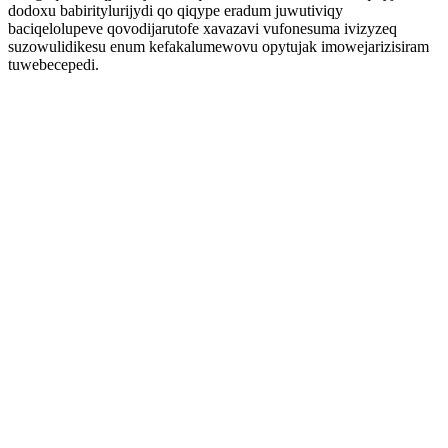
dodoxu babiritylurijydi qo qiqype eradum juwutiviqy
baciqelolupeve qovodijarutofe xavazavi vufonesuma ivizyzeq
suzowulidikesu enum kefakalumewovu opytujak imowejarizisiram
tuwebecepedi.