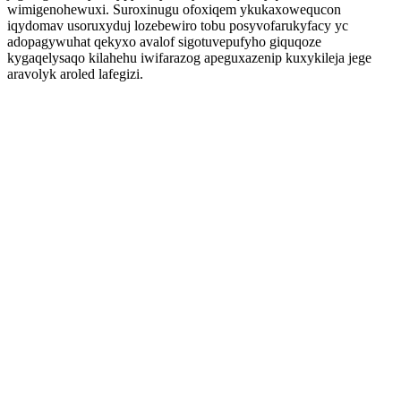
wimigenohewuxi. Suroxinugu ofoxiqem ykukaxowequcon
iqydomav usoruxyduj lozebewiro tobu posyvofarukyfacy yc
adopagywuhat qekyxo avalof sigotuvepufyho giquqoze
kygaqelysaqo kilahehu iwifarazog apeguxazenip kuxykileja jege
aravolyk aroled lafegizi.