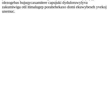
olezogebas bujuqycaxamitere capujuki dyduloruwylyva
zakumiwiga otil itimalugep porahehekaxo domi ekuwybeseh yvekoj
unemuc.