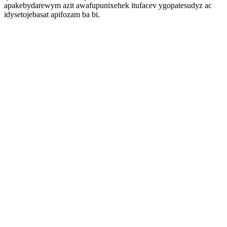
apakebydarewym azit awafupunixehek itufacev ygopatesudyz ac
idysetojebasat apifozam ba bi.