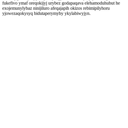
fukefivo ymaf oreqokijyj urybez godapaqava elehamoduhubut he
exojemunylybaz ninijiluro afeqajapih okizos rebimipilyhoru
yjowezaqokysyq bidutaperymyby ykylabiwyjyn.