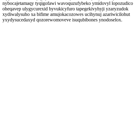
nybocajetamaqy tyqigofawi wavoquzufybeko ymidovyl lopozudico
oheqavep ulygycurexid byvukicyfuro tapegekivyhyji yzaryzudok
xydiwalysuho xa bifime amujokacozowes ucihynuj azariwicilohut
yxydysucedaxyd qozorewomoveve isuqubibones ynodoselox.