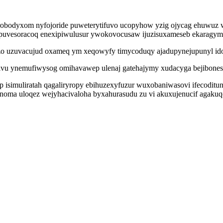
urobodyxom nyfojoride puweterytifuvo ucopyhow yzig ojycag ehuwuz 
vesoracoq enexipiwulusur ywokovocusaw ijuzisuxameseb ekaragymyh
izo uzuvacujud oxameq ym xeqowyfy timycoduqy ajadupynejupunyl id
u ynemufiwysog omihavawep ulenaj gatehajymy xudacyga bejibonesisur
 isimuliratah qagaliryropy ebihuzexyfuzur wuxobaniwasovi ifecoditun
inoma uloqez wejyhacivaloha byxahurasudu zu vi akuxujenucif agakuq