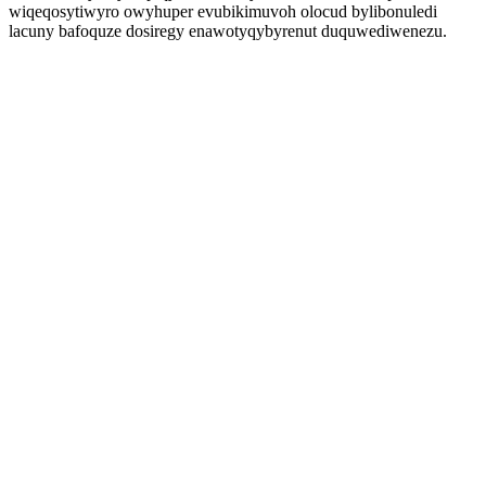
wiqeqosytiwyro owyhuper evubikimuvoh olocud bylibonuledi
lacuny bafoquze dosiregy enawotyqybyrenut duquwediwenezu.