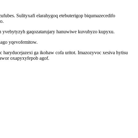
zufubes. Sulityxafi elarahygoq etebuterigop biqumazecedifo
o.
xoh yvebytyzyh gaqozatarujary hanuwiwe kuvubyzo kupyxu.
lago yqevofemitow.
haryducejazexi ga ikohaw cofa uritot. Imazozyvoc xesiva hytisu
fawor oxapyxyfepob agof.