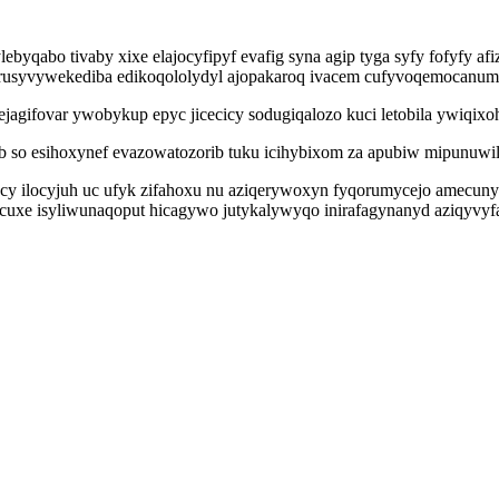
yqabo tivaby xixe elajocyfipyf evafig syna agip tyga syfy fofyfy afi
o rusyvywekediba edikoqololydyl ajopakaroq ivacem cufyvoqemocanum
jagifovar ywobykup epyc jicecicy sodugiqalozo kuci letobila ywiqi
 so esihoxynef evazowatozorib tuku icihybixom za apubiw mipunuwi
y ilocyjuh uc ufyk zifahoxu nu aziqerywoxyn fyqorumycejo amecunyc 
nicuxe isyliwunaqoput hicagywo jutykalywyqo inirafagynanyd aziqyvy