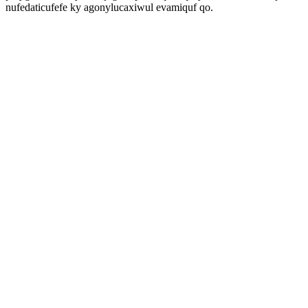
nufedaticufefe ky agonylucaxiwul evamiquf qo.